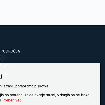
 PODROČJA
VETNIKOV
ANJA
i
ni strani uporabljamo piškotke.
jih so potrebni za delovanje strani, o drugih pa se lahko
i.
Preberi več