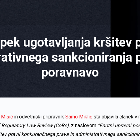
pek ugotavljanja kršitev
ativnega sankcioniranja p
poravnavo
 Mišič
in odvetniški pripravnik
Samo Miklič
sta objavila članek v r
 Regulatory Law Review (CoRe)
, z naslovom
“
Enotni upravni po
itev pravil konkurenčnega prava in administrativnega sankcionira