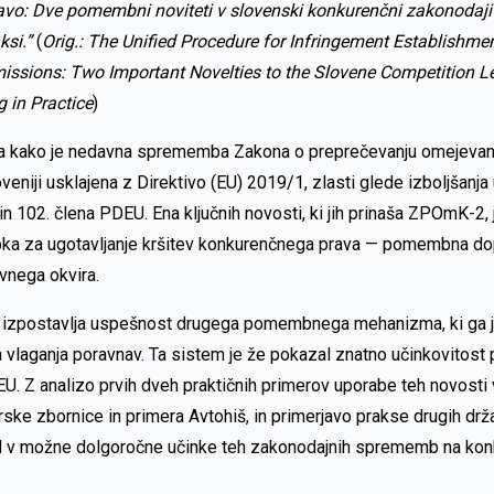
avo: Dve pomembni noviteti v slovenski konkurenčni zakonodaji
ksi
.”
(
Orig.:
The Unified Procedure for Infringement Establishme
issions:
Two Important Novelties to the Slovene Competition Le
g in Practice
)
a kako je nedavna sprememba Zakona o preprečevanju omejevan
eniji usklajena z Direktivo (EU) 2019/1, zlasti glede izboljšanja
in 102. člena PDEU. Ena ključnih novosti, ki jih prinaša ZPOmK-2,
ka za ugotavljanje kršitev konkurenčnega prava — pomembna do
vnega okvira.
o izpostavlja uspešnost drugega pomembnega mehanizma, ki ga j
 vlaganja poravnav. Ta sistem je že pokazal znatno učinkovitost p
U. Z analizo prvih dveh praktičnih primerov uporabe teh novosti v
ske zbornice in primera Avtohiš, in primerjavo prakse drugih drža
d v možne dolgoročne učinke teh zakonodajnih sprememb na kon