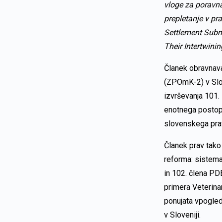
vloge za poravn
prepletanje v pra
Settlement Subm
Their Intertwinin
Članek obravnav
(ZPOmK-2) v Slov
izvrševanja 101. 
enotnega postop
slovenskega pra
Članek prav tak
reforma: sistema
in 102. člena PDE
primera Veterinar
ponujata vpogle
v Sloveniji.