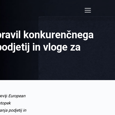
 pravil konkurenčnega
odjetij in vloge za
eviji
European
stopek
nja podjetij in