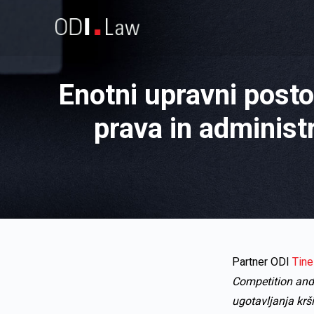
Enotni upravni posto
prava in administr
Partner ODI
Tine
Competition and
ugotavljanja krš