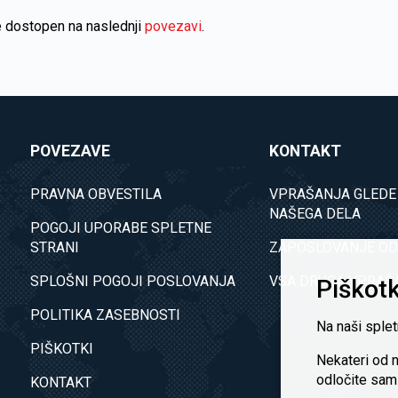
e dostopen na naslednji
povezavi
.
POVEZAVE
KONTAKT
PRAVNA OBVESTILA
VPRAŠANJA GLEDE
NAŠEGA DELA
POGOJI UPORABE SPLETNE
STRANI
ZAPOSLOVANJE OD
SPLOŠNI POGOJI POSLOVANJA
VSA DRUGA VPRAŠ
Piškotk
POLITIKA ZASEBNOSTI
Na naši splet
PIŠKOTKI
Nekateri od n
odločite sam
KONTAKT