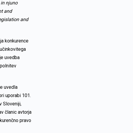
 in njuno
nt and
gislation and
ja konkurence
 učinkovitega
 je uvedba
polnitev
e uvedla
ri uporabi 101.
 Sloveniji,
v članic avtorja
kurenčno pravo