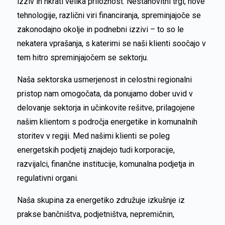
izziv in hkrati velika priložnost. Nestanovitni trgi, nove
tehnologije, različni viri financiranja, spreminjajoče se
zakonodajno okolje in podnebni izzivi – to so le
nekatera vprašanja, s katerimi se naši klienti soočajo v
tem hitro spreminjajočem se sektorju.
Naša sektorska usmerjenost in celostni regionalni
pristop nam omogočata, da ponujamo dober uvid v
delovanje sektorja in učinkovite rešitve, prilagojene
našim klientom s področja energetike in komunalnih
storitev v regiji. Med našimi klienti se poleg
energetskih podjetij znajdejo tudi korporacije,
razvijalci, finančne institucije, komunalna podjetja in
regulativni organi.
Naša skupina za energetiko združuje izkušnje iz
prakse bančništva, podjetništva, nepremičnin,