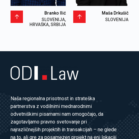
Branko Ilić
Maša Drkušič
SLOVENIJA,
SLOVENIJA
HRVAŠKA, SRBIJA
Naša regionalna prisotnost in strateška
partnerstva z vodilnimi mednarodnimi
odvetniškimi pisarnami nam omogočajo, da
zagotavljamo pravno svetovanje pri
najrazličnejših projektih in transakcijah – ne glede
na to, ali gre za posamezen projekt na eni lokaciji