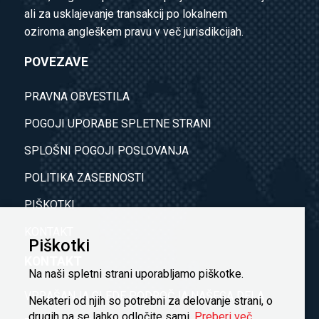
ali za usklajevanje transakcij po lokalnem
oziroma angleškem pravu v več jurisdikcijah.
POVEZAVE
PRAVNA OBVESTILA
POGOJI UPORABE SPLETNE STRANI
SPLOŠNI POGOJI POSLOVANJA
POLITIKA ZASEBNOSTI
PIŠKOTKI
KONTAKT
Piškotki
KONTAKT
Na naši spletni strani uporabljamo piškotke.
VPRAŠANJA GLEDE PODROČJA NAŠEGA DELA
Nekateri od njih so potrebni za delovanje strani, o
drugih pa se lahko odločite sami.
Preberi več