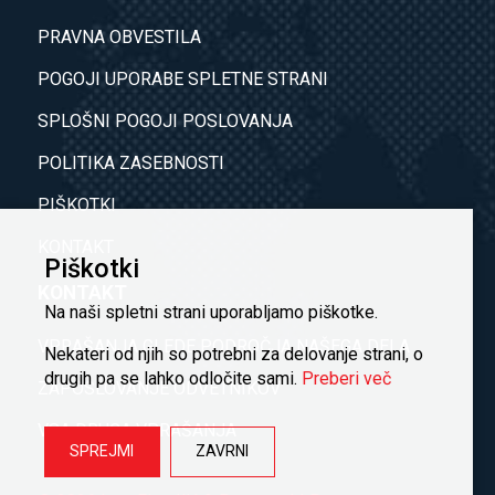
PRAVNA OBVESTILA
POGOJI UPORABE SPLETNE STRANI
SPLOŠNI POGOJI POSLOVANJA
POLITIKA ZASEBNOSTI
PIŠKOTKI
KONTAKT
Piškotki
KONTAKT
Na naši spletni strani uporabljamo piškotke.
VPRAŠANJA GLEDE PODROČJA NAŠEGA DELA
Nekateri od njih so potrebni za delovanje strani, o
drugih pa se lahko odločite sami.
Preberi več
ZAPOSLOVANJE ODVETNIKOV
VSA DRUGA VPRAŠANJA
SPREJMI
ZAVRNI