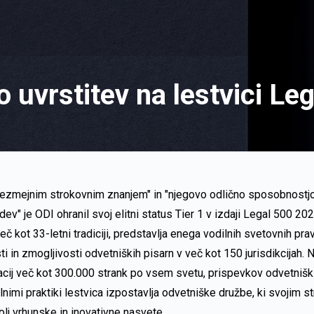
tno uvrstitev na lestvici 
čezmejnim strokovnim znanjem" in "njegovo odlično sposobnostj
dev" je ODI ohranil svoj elitni status Tier 1 v izdaji Legal 500 2
več kot 33-letni tradiciji, predstavlja enega vodilnih svetovnih pra
i in zmogljivosti odvetniških pisarn v več kot 150 jurisdikcijah. 
acij več kot 300.000 strank po vsem svetu, prispevkov odvetniški
ilnimi praktiki lestvica izpostavlja odvetniške družbe, ki svojim 
olj vrhunske in inovativne nasvete.