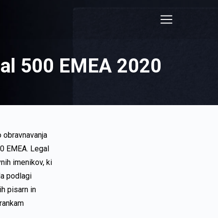
Legal 500 EMEA 2020
o obravnavanja
020 EMEA. Legal
vnih imenikov, ki
Na podlagi
h pisarn in
strankam