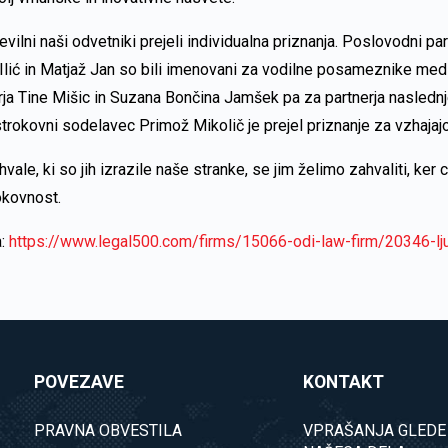
vilni naši odvetniki prejeli individualna priznanja. Poslovodni part
 Ilić in Matjaž Jan so bili imenovani za vodilne posameznike me
erja Tine Mišic in Suzana Bončina Jamšek pa za partnerja naslednj
strokovni sodelavec Primož Mikolič je prejel priznanje za vzhaja
ale, ki so jih izrazile naše stranke, se jim želimo zahvaliti, ker 
okovnost.
a:
https://www.legal500.com/firms/15066-odi-law-firm/20346-lju
POVEZAVE
KONTAKT
PRAVNA OBVESTILA
VPRAŠANJA GLEDE