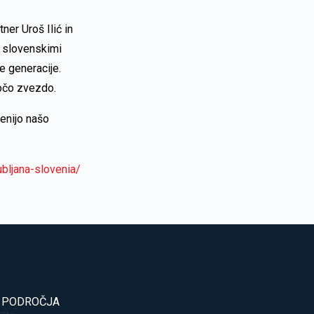
ner Uroš Ilić in
d slovenskimi
e generacije.
jočo zvezdo.
cenijo našo
bljana-slovenia/
 PODROČJA