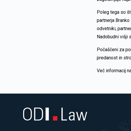
Poleg tega so šte
partnerja Branko
odvetniki, partn
Nadobudni višji 
Počaščeni za pohv
predanost in str
Več informacij n