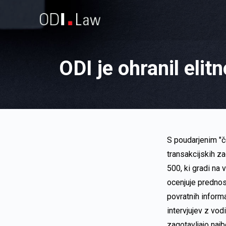
ODI je ohranil eli
S poudarjenim "
transakcijskih za
500, ki gradi na 
ocenjuje prednost
povratnih inform
intervjujev z vod
zagotavljajo najb