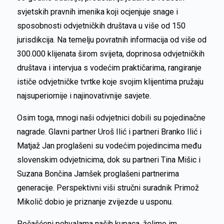
svjetskih pravnih imenika koji ocjenjuje snage i
sposobnosti odvjetničkih društava u više od 150
jurisdikcija. Na temelju povratnih informacija od više od
300.000 klijenata širom svijeta, doprinosa odvjetničkih
društava i intervjua s vodećim praktičarima, rangiranje
ističe odvjetničke tvrtke koje svojim klijentima pružaju
najsuperiornije i najinovativnije savjete.
Osim toga, mnogi naši odvjetnici dobili su pojedinačne
nagrade. Glavni partner Uroš Ilić i partneri Branko Ilić i
Matjaž Jan proglašeni su vodećim pojedincima među
slovenskim odvjetnicima, dok su partneri Tina Mišic i
Suzana Bončina Jamšek proglašeni partnerima
generacije. Perspektivni viši stručni suradnik Primož
Mikolič dobio je priznanje zvijezde u usponu.
Počašćeni pohvalama naših kupaca, želimo im