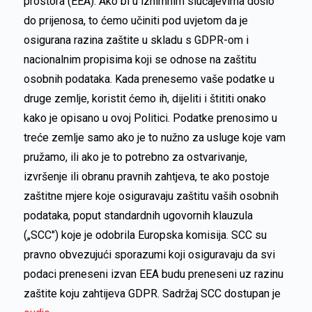
prostora (EEA). Ako bi u iznimnim slučajevima došlo
do prijenosa, to ćemo učiniti pod uvjetom da je
osigurana razina zaštite u skladu s GDPR-om i
nacionalnim propisima koji se odnose na zaštitu
osobnih podataka. Kada prenesemo vaše podatke u
druge zemlje, koristit ćemo ih, dijeliti i štititi onako
kako je opisano u ovoj Politici. Podatke prenosimo u
treće zemlje samo ako je to nužno za usluge koje vam
pružamo, ili ako je to potrebno za ostvarivanje,
izvršenje ili obranu pravnih zahtjeva, te ako postoje
zaštitne mjere koje osiguravaju zaštitu vaših osobnih
podataka, poput standardnih ugovornih klauzula
(„SCC") koje je odobrila Europska komisija. SCC su
pravno obvezujući sporazumi koji osiguravaju da svi
podaci preneseni izvan EEA budu preneseni uz razinu
zaštite koju zahtijeva GDPR. Sadržaj SCC dostupan je