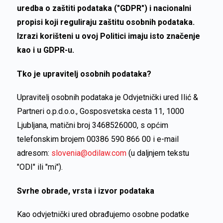
uredba o zaštiti podataka ("GDPR") i nacionalni
propisi koji reguliraju zaštitu osobnih podataka.
Izrazi korišteni u ovoj Politici imaju isto značenje
kao i u GDPR-u.
Tko je upravitelj osobnih podataka?
Upravitelj osobnih podataka je Odvjetnički ured Ilić &
Partneri o.p.d.o.o., Gosposvetska cesta 11, 1000
Ljubljana, matični broj 3468526000, s općim
telefonskim brojem 00386 590 866 00 i e-mail
adresom:
slovenia@odilaw.com
(u daljnjem tekstu
"ODI" ili "mi").
Svrhe obrade, vrsta i izvor podataka
Kao odvjetnički ured obrađujemo osobne podatke