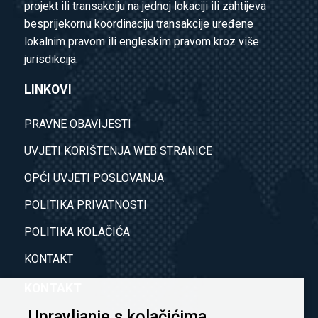
projekt ili transakciju na jednoj lokaciji ili zahtijeva
besprijekornu koordinaciju transakcije uređene
lokalnim pravom ili engleskim pravom kroz više
jurisdikcija.
LINKOVI
PRAVNE OBAVIJESTI
UVJETI KORIŠTENJA WEB STRANICE
OPĆI UVJETI POSLOVANJA
POLITIKA PRIVATNOSTI
POLITIKA KOLAČIĆA
KONTAKT
KONTAKT
Upravljanje s kolačićima