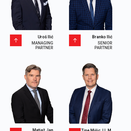
Uroš Ilić
Branko Ilić
MANAGING
SENIOR
PARTNER
PARTNER
Matjaž Jan
Tine Mišic, LL.M.