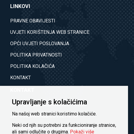
LINKOVI
PRAVNE OBAVIJESTI
UVJETI KORIŠTENJA WEB STRANICE
OPĆI UVJETI POSLOVANJA
POLITIKA PRIVATNOSTI
POLITIKA KOLAČIĆA
KONTAKT
KONTAKT
Upravljanje s kolačićima
UPITI IZ PODRUČJA NAŠEG POSLA
Na našoj web stranici koristimo kolačiće.
ZAPOŠLJAVANJE ODVJETNIKA
Neki od njih su potrebni za funkcioniranje stranice,
SVI OSTALI UPITI ZA ZAPOŠLJAVANJE
ali sami odlučite o drugima.
Pokaži više