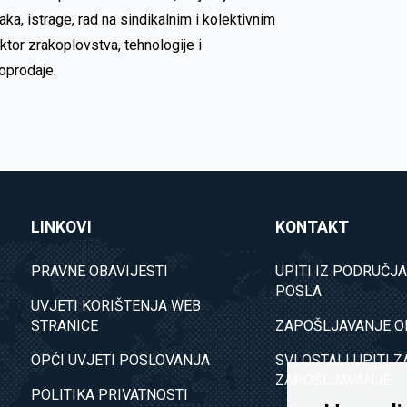
aka, istrage, rad na sindikalnim i kolektivnim
ektor zrakoplovstva, tehnologije i
oprodaje.
LINKOVI
KONTAKT
PRAVNE OBAVIJESTI
UPITI IZ PODRUČJ
POSLA
UVJETI KORIŠTENJA WEB
STRANICE
ZAPOŠLJAVANJE O
OPĆI UVJETI POSLOVANJA
SVI OSTALI UPITI Z
ZAPOŠLJAVANJE
POLITIKA PRIVATNOSTI