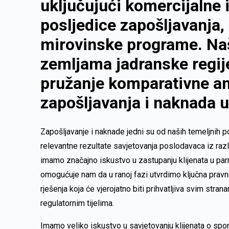
uključujući komercijalne i
posljedice zapošljavanja,
mirovinske programe. Naš
zemljama jadranske regi
pružanje komparativne ana
zapošljavanja i naknada u
Zapošljavanje i naknade jedni su od naših temeljnih 
relevantne rezultate savjetovanja poslodavaca iz razli
imamo značajno iskustvo u zastupanju klijenata u pa
omogućuje nam da u ranoj fazi utvrdimo ključna pravna 
rješenja koja će vjerojatno biti prihvatljiva svim str
regulatornim tijelima.
Imamo veliko iskustvo u savjetovanju klijenata o spo