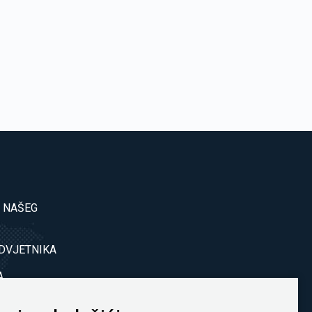
A NAŠEG
DVJETNIKA
A