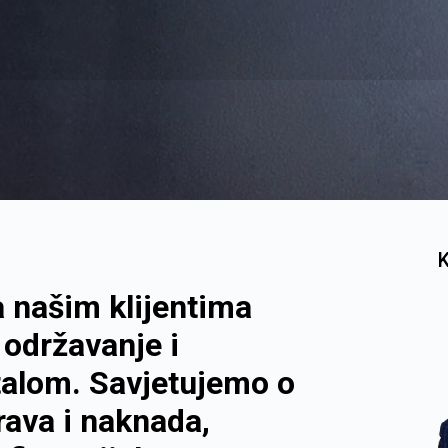
a našim klijentima
 održavanje i
italom. Savjetujemo o
ava i naknada,