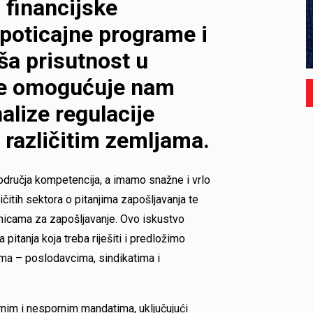
 financijske
 poticajne programe i
a prisutnost u
je omogućuje nam
lize regulacije
 različitim zemljama.
područja kompetencija, a imamo snažne i vrlo
čitih sektora o pitanjima zapošljavanja te
rnicama za zapošljavanje. Ovo iskustvo
pitanja koja treba riješiti i predložimo
anama – poslodavcima, sindikatima i
rnim i nespornim mandatima, uključujući