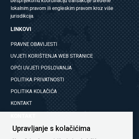
besprijekornu koordinaciju transakcije uređene
lokalnim pravom ili engleskim pravom kroz više
jurisdikcija.
LINKOVI
PRAVNE OBAVIJESTI
UVJETI KORIŠTENJA WEB STRANICE
OPĆI UVJETI POSLOVANJA
POLITIKA PRIVATNOSTI
POLITIKA KOLAČIĆA
KONTAKT
KONTAKT
Upravljanje s kolačićima
UPITI IZ PODRUČJA NAŠEG POSLA