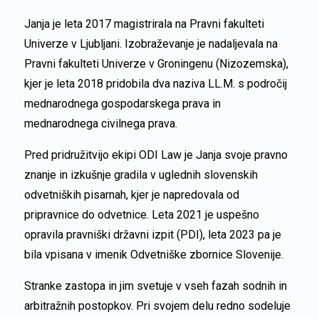
Janja je leta 2017 magistrirala na Pravni fakulteti
Univerze v Ljubljani. Izobraževanje je nadaljevala na
Pravni fakulteti Univerze v Groningenu (Nizozemska),
kjer je leta 2018 pridobila dva naziva LL.M. s področij
mednarodnega gospodarskega prava in
mednarodnega civilnega prava.
Pred pridružitvijo ekipi ODI Law je Janja svoje pravno
znanje in izkušnje gradila v uglednih slovenskih
odvetniških pisarnah, kjer je napredovala od
pripravnice do odvetnice. Leta 2021 je uspešno
opravila pravniški državni izpit (PDI), leta 2023 pa je
bila vpisana v imenik Odvetniške zbornice Slovenije.
Stranke zastopa in jim svetuje v vseh fazah sodnih in
arbitražnih postopkov. Pri svojem delu redno sodeluje