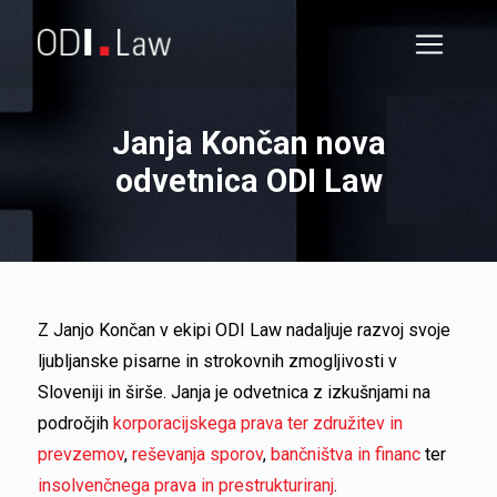
Janja Končan nova
odvetnica ODI Law
Z Janjo Končan v ekipi ODI Law nadaljuje razvoj svoje
ljubljanske pisarne in strokovnih zmogljivosti v
Sloveniji in širše. Janja je odvetnica z izkušnjami na
področjih
korporacijskega prava ter združitev in
prevzemov
,
reševanja sporov
,
bančništva in financ
ter
insolvenčnega prava in prestrukturiranj
.