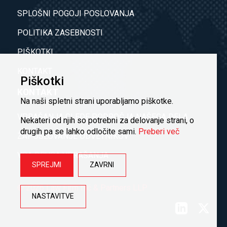
SPLOŠNI POGOJI POSLOVANJA
POLITIKA ZASEBNOSTI
PIŠKOTKI
KONTAKT
Piškotki
KONTAKT
Na naši spletni strani uporabljamo piškotke.
VPRAŠANJA GLEDE PODROČJA NAŠEGA DELA
Nekateri od njih so potrebni za delovanje strani, o
drugih pa se lahko odločite sami.
Preberi več
ZAPOSLOVANJE ODVETNIKOV
VSA DRUGA VPRAŠANJA
SPREJMI
ZAVRNI
© 2026 Law Firm Ilić & Partners LLP
NASTAVITVE