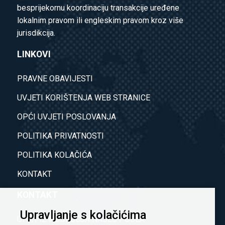
besprijekornu koordinaciju transakcije uređene
lokalnim pravom ili engleskim pravom kroz više
jurisdikcija.
LINKOVI
PRAVNE OBAVIJESTI
UVJETI KORIŠTENJA WEB STRANICE
OPĆI UVJETI POSLOVANJA
POLITIKA PRIVATNOSTI
POLITIKA KOLAČIĆA
KONTAKT
KONTAKT
Upravljanje s kolačićima
UPITI IZ PODRUČJA NAŠEG POSLA