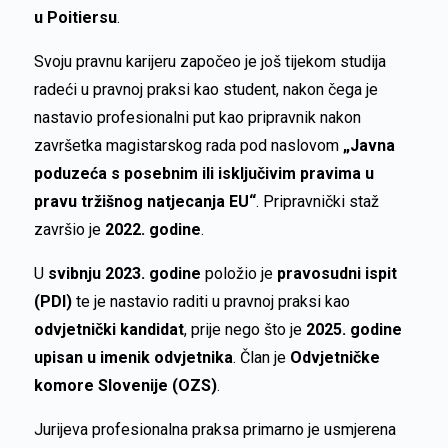
u Poitiersu
.
Svoju pravnu karijeru započeo je još tijekom studija
radeći u pravnoj praksi kao student, nakon čega je
nastavio profesionalni put kao pripravnik nakon
završetka magistarskog rada pod naslovom
„Javna
poduzeća s posebnim ili isključivim pravima u
pravu tržišnog natjecanja EU“
. Pripravnički staž
završio je
2022. godine
.
U
svibnju 2023. godine
položio je
pravosudni ispit
(PDI)
te je nastavio raditi u pravnoj praksi kao
odvjetnički kandidat
, prije nego što je
2025. godine
upisan u imenik odvjetnika
. Član je
Odvjetničke
komore Slovenije (OZS)
.
Jurijeva profesionalna praksa primarno je usmjerena