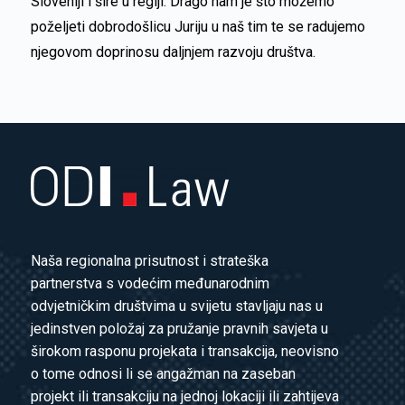
Sloveniji i šire u regiji. Drago nam je što možemo
poželjeti dobrodošlicu Juriju u naš tim te se radujemo
njegovom doprinosu daljnjem razvoju društva.
Naša regionalna prisutnost i strateška
partnerstva s vodećim međunarodnim
odvjetničkim društvima u svijetu stavljaju nas u
jedinstven položaj za pružanje pravnih savjeta u
širokom rasponu projekata i transakcija, neovisno
o tome odnosi li se angažman na zaseban
projekt ili transakciju na jednoj lokaciji ili zahtijeva