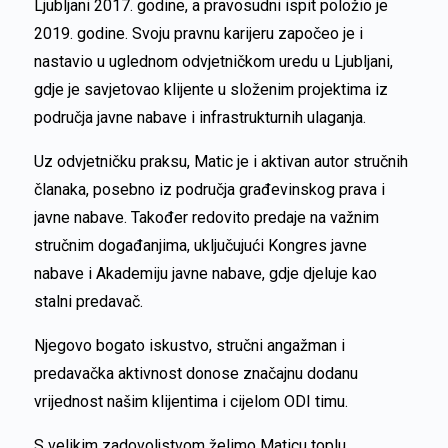
Ljubljani 2017. godine, a pravosudni ispit položio je
2019. godine. Svoju pravnu karijeru započeo je i
nastavio u uglednom odvjetničkom uredu u Ljubljani,
gdje je savjetovao klijente u složenim projektima iz
područja javne nabave i infrastrukturnih ulaganja.
Uz odvjetničku praksu, Matic je i aktivan autor stručnih
članaka, posebno iz područja građevinskog prava i
javne nabave. Također redovito predaje na važnim
stručnim događanjima, uključujući Kongres javne
nabave i Akademiju javne nabave, gdje djeluje kao
stalni predavač.
Njegovo bogato iskustvo, stručni angažman i
predavačka aktivnost donose značajnu dodanu
vrijednost našim klijentima i cijelom ODI timu.
S velikim zadovoljstvom želimo Maticu toplu