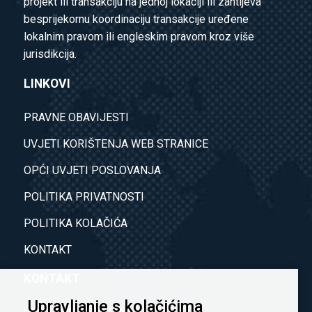
projekt ili transakciju na jednoj lokaciji ili zahtijeva
besprijekornu koordinaciju transakcije uređene
lokalnim pravom ili engleskim pravom kroz više
jurisdikcija.
LINKOVI
PRAVNE OBAVIJESTI
UVJETI KORIŠTENJA WEB STRANICE
OPĆI UVJETI POSLOVANJA
POLITIKA PRIVATNOSTI
POLITIKA KOLAČIĆA
KONTAKT
KONTAKT
Upravljanje s kolačićima